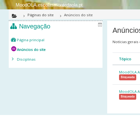
Ir para o conteúdo principal
MoodOLA.escolasmontedaola.pt
Páginas do site
Anúncios do site
Navegação
Anúncios
Página principal
Notícias gerais
Anúncios do site
Tópico
Disciplinas
Estado
Lista de
MoodOLA Au
Bloqueada
MoodOLA AP
Bloqueada