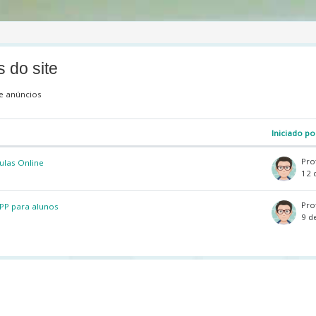
 do site
 e anúncios
Iniciado po
 tópicos. A mostrar 2 de 2 tópicos
las Online
12 
P para alunos
9 d