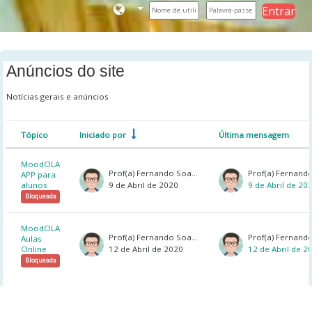
Entrar
Ir para o conteúdo principal
Anúncios do site
Notícias gerais e anúncios
Tópico
Iniciado por
Última mensagem
Estado
Lista de tópicos. A mostrar 2 de 2 tópic
MoodOLA
Prof(a) Fernando Soares
APP para
9 de Abril de 2020
9 de Abril de 20
alunos
Bloqueada
MoodOLA
Prof(a) Fernando Soares
Aulas
12 de Abril de 2020
12 de Abril de 2
Online
Bloqueada