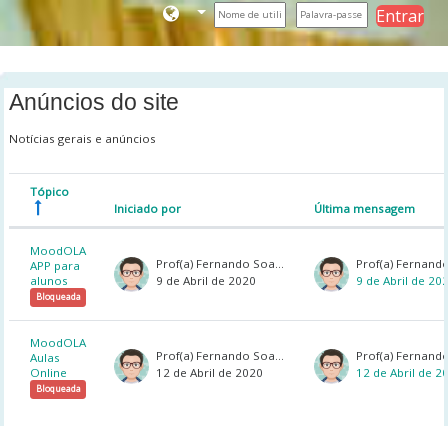
Entrar
Ir para o conteúdo principal
Anúncios do site
Notícias gerais e anúncios
Tópico
Iniciado por
Última mensagem
Estado
Lista de tópicos. A mostrar 2 de 2 tópic
MoodOLA
Prof(a) Fernando Soares
APP para
9 de Abril de 2020
9 de Abril de 20
alunos
Bloqueada
MoodOLA
Prof(a) Fernando Soares
Aulas
12 de Abril de 2020
12 de Abril de 2
Online
Bloqueada